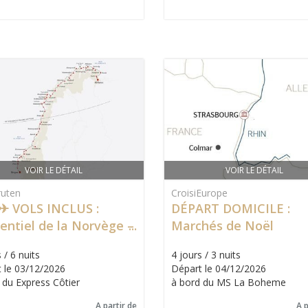
VOIR LE DÉTAIL
VOIR LE DÉTAIL
ruten
CroisiEurope
 ✈ VOLS INCLUS :
DÉPART DOMICILE :
sentiel de la Norvège –
Marchés de Noël
mpagnateur français
(Strasbourg & Colmar)
 / 6 nuits
4 jours / 3 nuits
 le 03/12/2026
Départ le 04/12/2026
 du Express Côtier
à bord du MS La Boheme
A partir de
A p