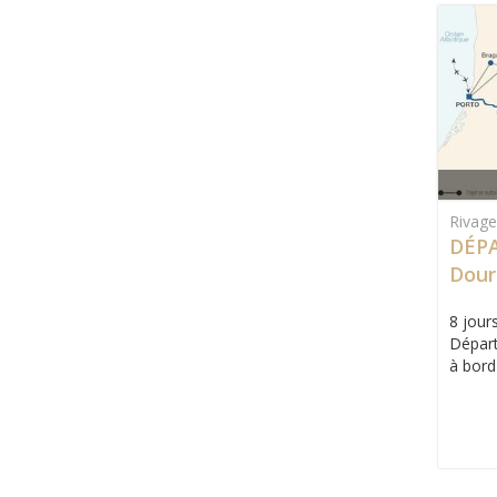
Rivag
DÉPA
Dour
8 jours
Départ
à bord