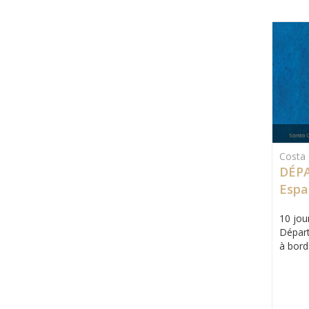
Costa 
DÉPA
Espa
Mad
10 jour
Départ
à bord