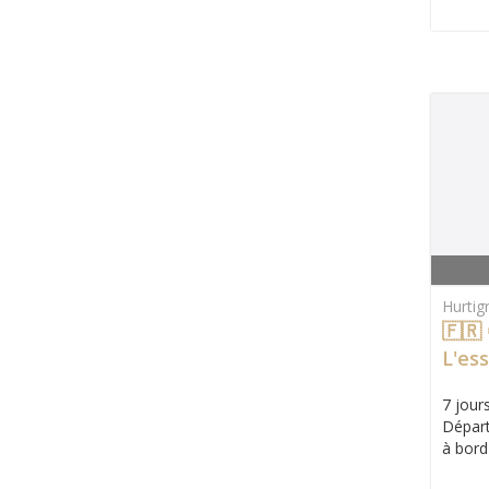
Hurtig
🇫🇷
L'es
Acco
7 jours
Départ
à bord