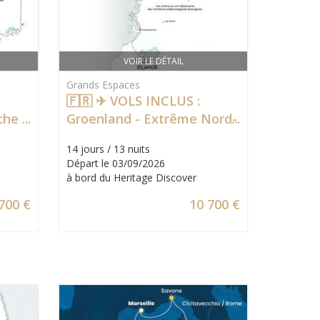
VOIR LE DÉTAIL
Grands Espaces
🇫🇷 ✈ VOLS INCLUS :
rche
Groenland - Extrême Nord-
uise
Est, entre Banquises &
14 jours / 13 nuits
Icebergs
Départ le 03/09/2026
à bord du Heritage Discover
700 €
10 700 €