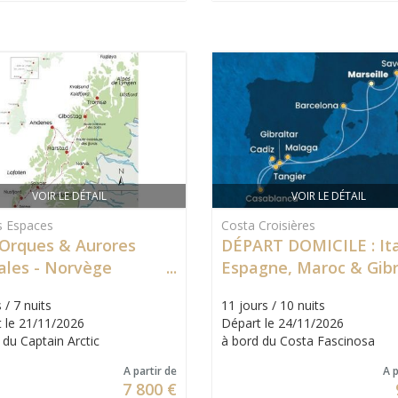
VOIR LE DÉTAIL
VOIR LE DÉTAIL
s Espaces
Costa Croisières
 Orques & Aurores
DÉPART DOMICILE : Ita
ales - Norvège
Espagne, Maroc & Gibr
 / 7 nuits
11 jours / 10 nuits
 le 21/11/2026
Départ le 24/11/2026
 du Captain Arctic
à bord du Costa Fascinosa
A partir de
A p
7 800 €