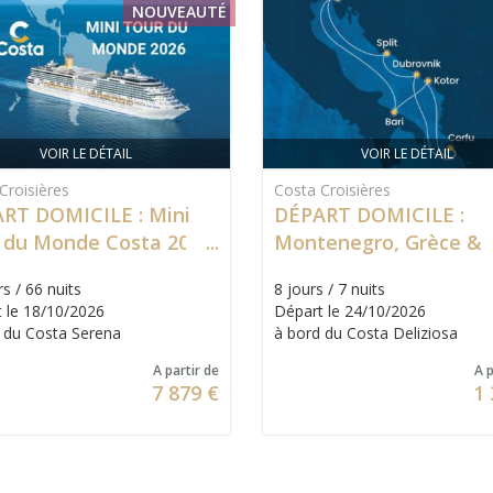
NOUVEAUTÉ
VOIR LE DÉTAIL
VOIR LE DÉTAIL
Croisières
Costa Croisières
RT DOMICILE : Mini
DÉPART DOMICILE :
 du Monde Costa 2026
Montenegro, Grèce &
Croatie
s / 66 nuits
8 jours / 7 nuits
 le 18/10/2026
Départ le 24/10/2026
 du Costa Serena
à bord du Costa Deliziosa
A partir de
A p
7 879 €
1 