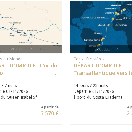
VOIR LE DÉTAIL
VOIR LE DÉTAIL
es du Monde
Costa Croisières
RT DOMICILE : L'or du
DÉPART DOMICILE :
o
Transatlantique vers l
Brésil
 / 7 nuits
24 jours / 23 nuits
 le 01/11/2026
Départ le 01/11/2026
 du Queen Isabel 5*
à bord du Costa Diadema
A partir de
A p
3 570 €
2 