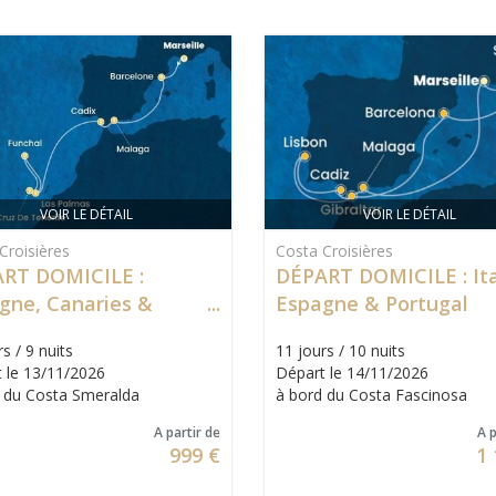
VOIR LE DÉTAIL
VOIR LE DÉTAIL
Croisières
Costa Croisières
RT DOMICILE :
DÉPART DOMICILE : Ita
gne, Canaries &
Espagne & Portugal
ère
s / 9 nuits
11 jours / 10 nuits
 le 13/11/2026
Départ le 14/11/2026
 du Costa Smeralda
à bord du Costa Fascinosa
A partir de
A p
999 €
1 