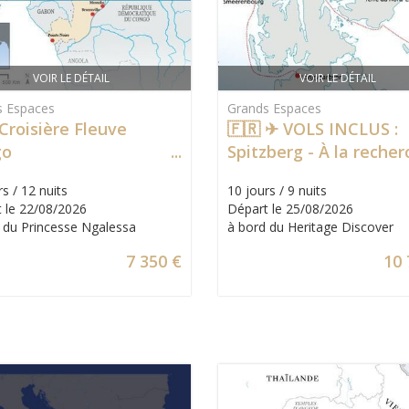
VOIR LE DÉTAIL
VOIR LE DÉTAIL
s Espaces
Grands Espaces
Croisière Fleuve
🇫🇷 ✈ VOLS INCLUS :
go
Spitzberg - À la reche
des ours dans la banq
s / 12 nuits
10 jours / 9 nuits
 le 22/08/2026
Départ le 25/08/2026
 du Princesse Ngalessa
à bord du Heritage Discover
7 350 €
10 