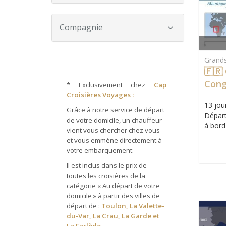
Compagnie
Grand
🇫🇷 
Con
*
Exclusivement chez
Cap
Croisières Voyages :
13 jour
Grâce à notre service de départ
Départ
de votre domicile, un chauffeur
à bord
vient vous chercher chez vous
et vous emmène directement à
votre embarquement.
Il est inclus dans le prix de
toutes les croisières de la
catégorie « Au départ de votre
domicile » à partir des villes de
départ de :
Toulon, La Valette-
du-Var, La Crau, La Garde et