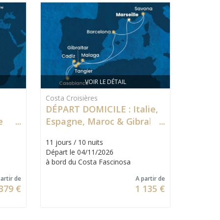
VOIR LE DÉTAIL
Costa Croisières
DÉPART DOMICILE : Italie,
e
Espagne, Maroc & Gibraltar
11 jours / 10 nuits
Départ le 04/11/2026
à bord du Costa Fascinosa
artir de
A partir de
379 €
1 135 €