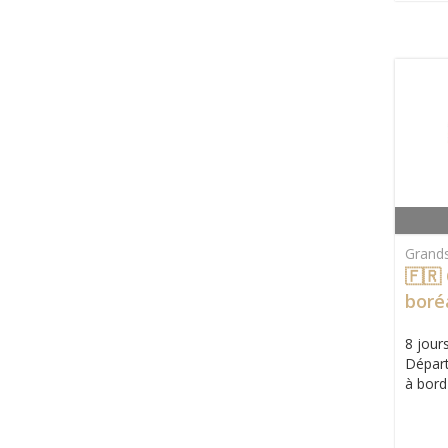
Grand
🇫🇷
boré
8 jours
Départ
à bord