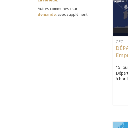
La Farlède
.
Autres communes : sur
demande
, avec supplément.
CFC
DÉPA
Empr
et R
15 jour
Départ
à bord