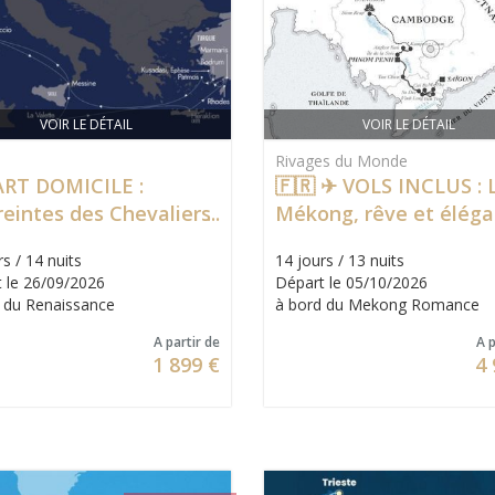
VOIR LE DÉTAIL
VOIR LE DÉTAIL
Rivages du Monde
RT DOMICILE :
🇫🇷 ✈ VOLS INCLUS : 
eintes des Chevaliers
Mékong, rêve et élég
ivages d'Orient
– Francophonie à bord
s / 14 nuits
14 jours / 13 nuits
 le 26/09/2026
Départ le 05/10/2026
 du Renaissance
à bord du Mekong Romance
A partir de
A p
1 899 €
4 