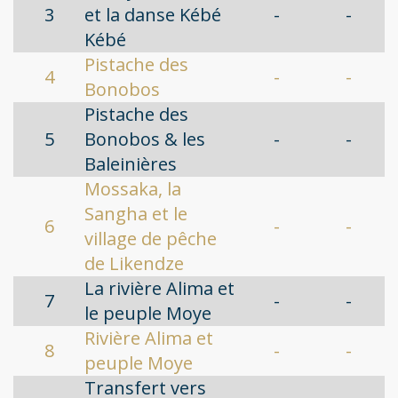
3
et la danse Kébé
-
-
Kébé
Pistache des
4
-
-
Bonobos
Pistache des
5
Bonobos & les
-
-
Baleinières
Mossaka, la
Sangha et le
6
-
-
village de pêche
de Likendze
La rivière Alima et
7
-
-
le peuple Moye
Rivière Alima et
8
-
-
peuple Moye
Transfert vers