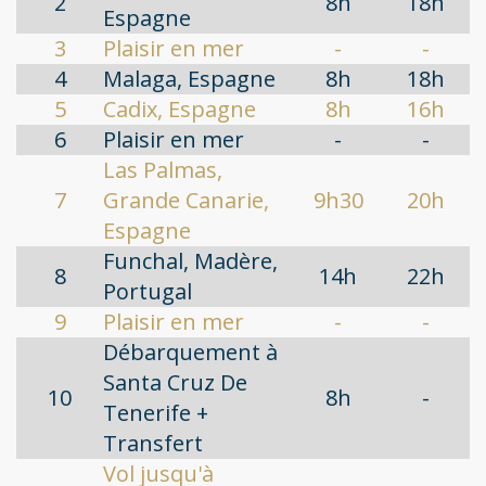
2
8h
18h
Espagne
3
Plaisir en mer
-
-
4
Malaga, Espagne
8h
18h
5
Cadix, Espagne
8h
16h
6
Plaisir en mer
-
-
Las Palmas,
7
Grande Canarie,
9h30
20h
Espagne
Funchal, Madère,
8
14h
22h
Portugal
9
Plaisir en mer
-
-
Débarquement à
Santa Cruz De
10
8h
-
Tenerife +
Transfert
Vol jusqu'à