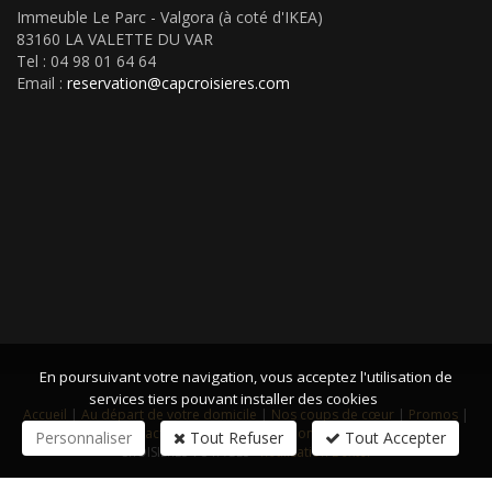
Immeuble Le Parc - Valgora (à coté d'IKEA)
83160 LA VALETTE DU VAR
Tel : 04 98 01 64 64
Email :
reservation@capcroisieres.com
En poursuivant votre navigation, vous acceptez l'utilisation de
services tiers pouvant installer des cookies
Accueil
|
Au départ de votre domicile
|
Nos coups de cœur
|
Promos
|
Nos RDV
|
Contact
|
Plan du site
|
Mentions légales
© 2018 CAP
Personnaliser
Tout Refuser
Tout Accepter
CROISIERES VOYAGES -
Réalisation Bexter