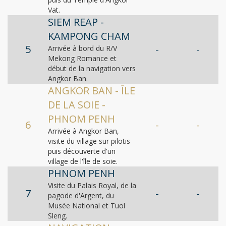
Vat.
SIEM REAP -
KAMPONG CHAM
5
-
-
Arrivée à bord du R/V
Mekong Romance et
début de la navigation vers
Angkor Ban.
ANGKOR BAN - ÎLE
DE LA SOIE -
PHNOM PENH
6
-
-
Arrivée à Angkor Ban,
visite du village sur pilotis
puis découverte d'un
village de l'île de soie.
PHNOM PENH
Visite du Palais Royal, de la
7
-
-
pagode d'Argent, du
Musée National et Tuol
Sleng.