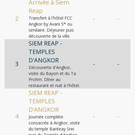
Arrivée à Siem
Reap
2
-
-
Transfert à l'hôtel FCC
Angkor by Avani 5* ou
similaire. Déjeuner puis
découverte de la ville.
SIEM REAP -
TEMPLES
D'ANGKOR
3
-
-
Découverte d'Angkor,
visite du Bayon et du Ta
Prohm. Dîner au
restaurant et nuit à l'hôtel.
SIEM REAP -
TEMPLES
D'ANGKOR
4
-
-
Journée complète
consacrée à Angkor, visite
du temple Banteay Srei
puis du Temple d'Angkor