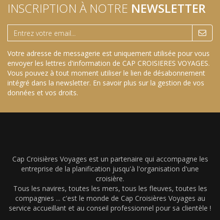
INSCRIPTION À NOTRE
NEWSLETTER
Votre adresse de messagerie est uniquement utilisée pour vous
envoyer les lettres d'information de CAP CROISIERES VOYAGES.
Vous pouvez à tout moment utiliser le lien de désabonnement
intégré dans la newsletter.
En savoir plus sur la gestion de vos
données et vos droits
.
Cap Croisières Voyages est un partenaire qui accompagne les
entreprise de la planification jusqu'à l'organisation d'une
croisière.
Tous les navires, toutes les mers, tous les fleuves, toutes les
compagnies ... c'est le monde de Cap Croisières Voyages au
service accueillant et au conseil professionnel pour sa clientèle !