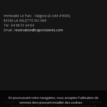
Immeuble Le Parc - Valgora (à coté d'IKEA)
83160 LA VALETTE DU VAR
Tel : 04 98 01 64 64
Email :
reservation@capcroisieres.com
En poursuivant votre navigation, vous acceptez l'utilisation de
Accueil
|
Au départ de votre domicile
|
Nos coups de cœur
|
Promos
|
services tiers pouvant installer des cookies
Nos RDV
|
Contact
|
Plan du site
|
Mentions légales
© 2018 CAP