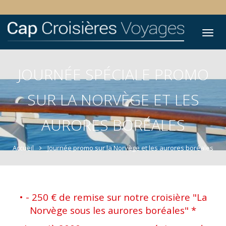
Tog
nav
JOURNÉE SPÉCIALE PROMO
SUR LA NORVÈGE ET LES
AURORES BORÉALES
Accueil
Journée promo sur la Norvège et les aurores boréales
• - 250 € de remise sur notre croisière "La
Norvège sous les aurores boréales" *