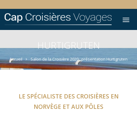
Tog
nav
HURTIGRUTEN
Accueil
Salon de la Croisière 2020 : présentation Hurtigruten
LE SPÉCIALISTE DES CROISIÈRES EN
NORVÈGE ET AUX PÔLES