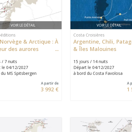
VOIR LE DÉTAIL
VOIR LE DÉTAIL
éditions
Costa Croisières
 Norvège & Arctique : À
Argentine, Chili, Pata
eur des aurores
& Îles Malouines
ales
 / 7 nuits
15 jours / 14 nuits
 le 04/12/2027
Départ le 04/12/2027
 du MS Spitsbergen
à bord du Costa Favolosa
A partir de
A p
3 992 €
1 