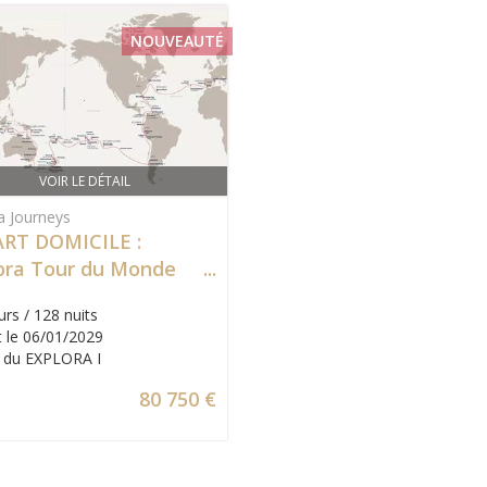
NOUVEAUTÉ
VOIR LE DÉTAIL
a Journeys
RT DOMICILE :
ora Tour du Monde
gural 2029
urs / 128 nuits
 le 06/01/2029
 du EXPLORA I
80 750 €