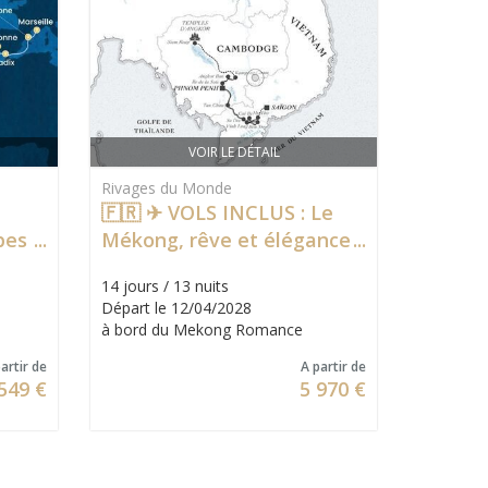
VOIR LE DÉTAIL
Rivages du Monde
🇫🇷 ✈ VOLS INCLUS : Le
bes
Mékong, rêve et élégance
– Langue française à bord
14 jours / 13 nuits
Départ le 12/04/2028
à bord du Mekong Romance
artir de
A partir de
549 €
5 970 €