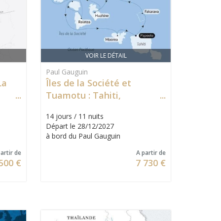
VOIR LE DÉTAIL
Paul Gauguin
La
Îles de la Société et
Tuamotu : Tahiti,
rd
Tuamotu, Huahine, Bora
14 jours / 11 nuits
Bora & Moorea
Départ le 28/12/2027
à bord du Paul Gauguin
artir de
A partir de
500 €
7 730 €