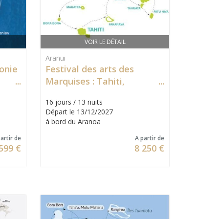
VOIR LE DÉTAIL
Aranui
gonie
Festival des arts des
Marquises : Tahiti,
Fakarava, Hiva Oa, Fatu
16 jours / 13 nuits
Hiva, Bora Bora & Raiatea
Départ le 13/12/2027
à bord du Aranoa
artir de
A partir de
599 €
8 250 €