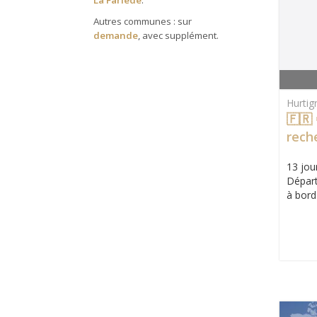
La Farlède
.
Autres communes : sur
demande
, avec supplément.
Hurtig
🇫🇷
rech
Boré
13 jour
Acco
Départ
à bord