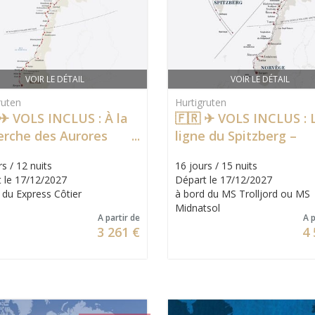
VOIR LE DÉTAIL
VOIR LE DÉTAIL
ruten
Hurtigruten
 ✈ VOLS INCLUS : À la
🇫🇷 ✈ VOLS INCLUS : 
erche des Aurores
ligne du Spitzberg –
ales –
Langue française à bo
s / 12 nuits
16 jours / 15 nuits
mpagnateur frança
 le 17/12/2027
Départ le 17/12/2027
 du Express Côtier
à bord du MS Trolljord ou MS
Midnatsol
A partir de
A p
3 261 €
4 