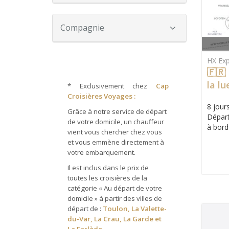
Compagnie
HX Exp
🇫🇷
la lu
*
Exclusivement chez
Cap
boré
Croisières Voyages :
8 jours
Grâce à notre service de départ
Départ
de votre domicile, un chauffeur
à bord
vient vous chercher chez vous
et vous emmène directement à
votre embarquement.
Il est inclus dans le prix de
toutes les croisières de la
catégorie « Au départ de votre
domicile » à partir des villes de
départ de :
Toulon, La Valette-
du-Var, La Crau, La Garde et