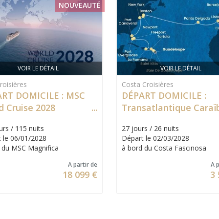
NOUVEAUTÉ
VOIR LE DÉTAIL
VOIR LE DÉTAIL
oisières
Costa Croisières
RT DOMICILE : MSC
DÉPART DOMICILE :
d Cruise 2028
Transatlantique Caraï
États-Unis
urs / 115 nuits
27 jours / 26 nuits
 le 06/01/2028
Départ le 02/03/2028
 du MSC Magnifica
à bord du Costa Fascinosa
A partir de
A p
18 099 €
3 