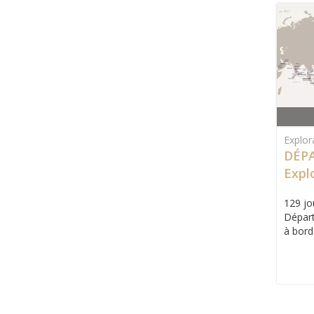
Explor
DÉPA
Expl
inau
129 jo
Départ
à bord