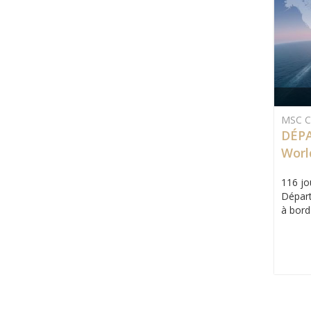
MSC Cr
DÉPA
Worl
116 jo
Départ
à bord