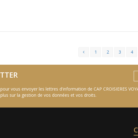
1
2
3
4
TTER
 pour vous envoyer les lettres d'information de CAP CROISIERES VOYA
 plus sur la gestion de vos données et vos droits
.
C