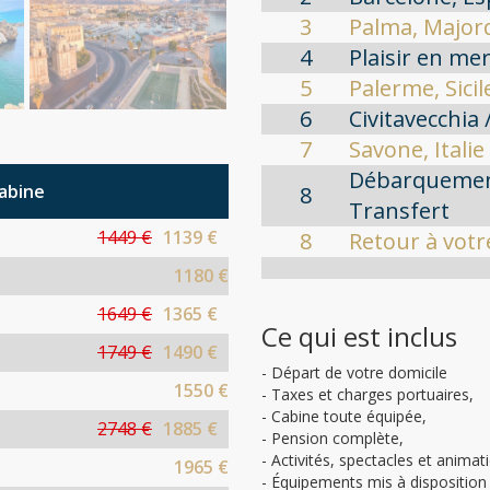
3
Palma, Major
4
Plaisir en me
5
Palerme, Sicil
6
Civitavecchia 
7
Savone, Italie
Débarquement
cabine
8
Transfert
1449 €
1139 €
8
Retour à votr
1180 €
1649 €
1365 €
Ce qui est inclus
1749 €
1490 €
- Départ de votre domicile
1550 €
- Taxes et charges portuaires,
- Cabine toute équipée,
2748 €
1885 €
- Pension complète,
- Activités, spectacles et animat
1965 €
- Équipements mis à disposition 