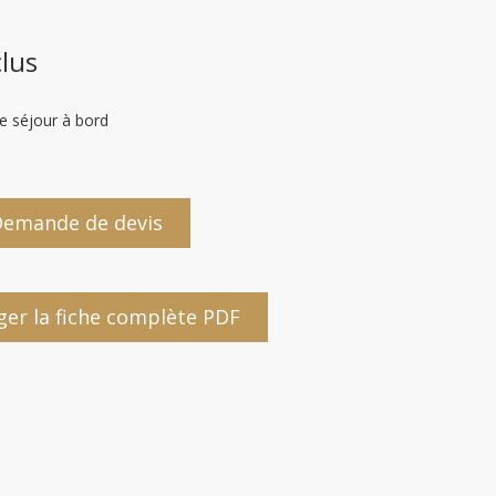
clus
de séjour à bord
emande de devis
ger la fiche complète PDF