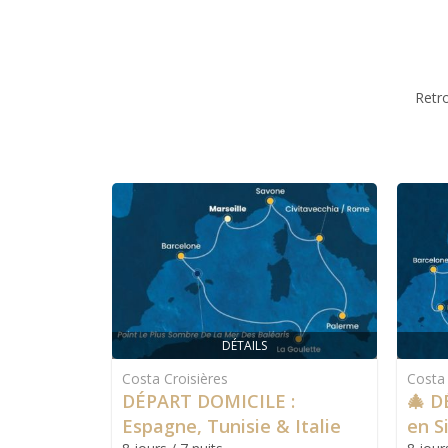
Retr
DÉTAILS
Costa Croisières
Costa 
DÉPART DOMICILE :
🎄 D
Espagne, Tunisie & Italie
en Si