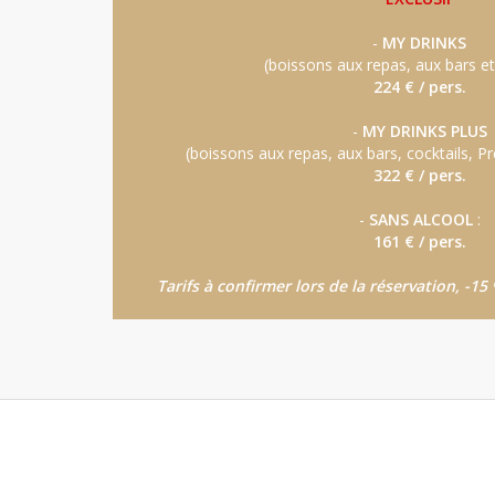
-
MY DRINKS
(boissons aux repas, aux bars et 
224 € / pers.
-
MY DRINKS PLUS
(boissons aux repas, aux bars, cocktails, P
322 € / pers.
-
SANS ALCOOL
:
161 € / pers.
Tarifs à confirmer lors de la réservation, -1