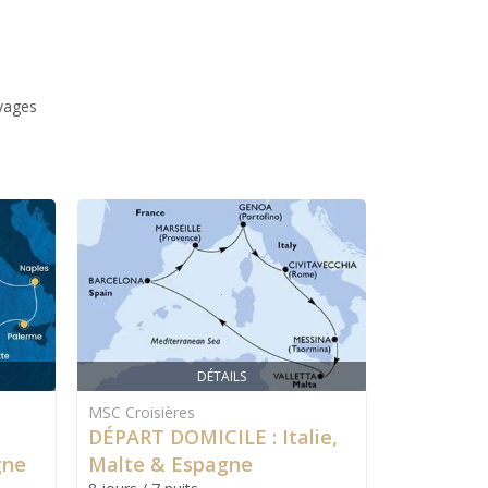
yages
DÉTAILS
MSC Croisières
MSC Croisiè
DÉPART DOMICILE : Italie,
DÉPART D
gne
Malte & Espagne
Tunisie 