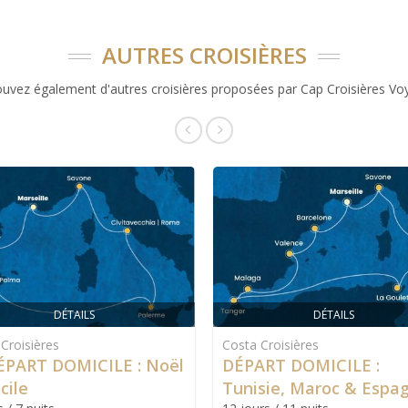
AUTRES CROISIÈRES
ouvez également d'autres croisières proposées par Cap Croisières Vo
DÉTAILS
DÉTAILS
Croisières
Costa Croisières
ÉPART DOMICILE : Noël
DÉPART DOMICILE :
cile
Tunisie, Maroc & Espa