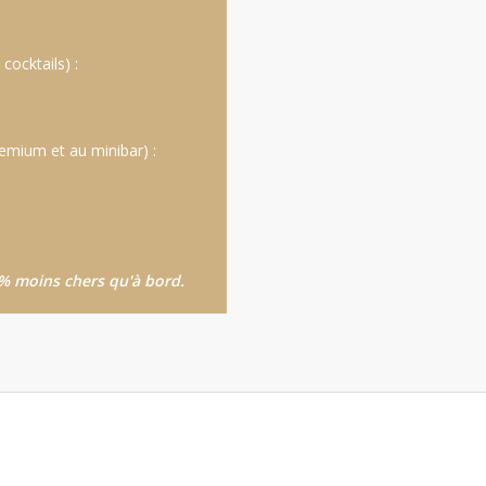
cocktails) :
remium et au minibar) :
5 % moins chers qu'à bord.