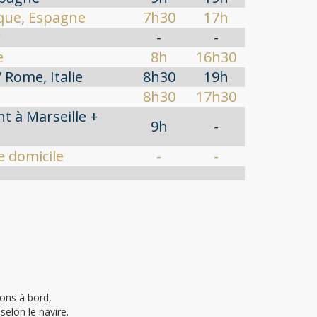
que, Espagne
7h30
17h
r
-
-
e
8h
16h30
/ Rome, Italie
8h30
19h
8h30
17h30
 à Marseille +
9h
-
e domicile
-
-
ions à bord,
selon le navire.