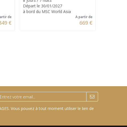
8 jours / 7 nuits
8 jours / 7 n
Départ le 30/01/2027
Départ le 0
à bord du MSC World Asia
à bord du MS
artir de
A partir de
849 €
669 €
GES. Vous pouvez à tout moment utiliser le lien de