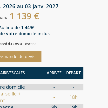
. 2026 au 03 janv. 2027
1 139 €
tir de
Au lieu de 1 449€
de votre domicile inclus
 bord du Costa Toscana
emande de devis
RAIRE/ESCALES
ARRIVEE
DEPART
re domicile
-
-
arseille +
-
18h
nt
spagne
9h
19h