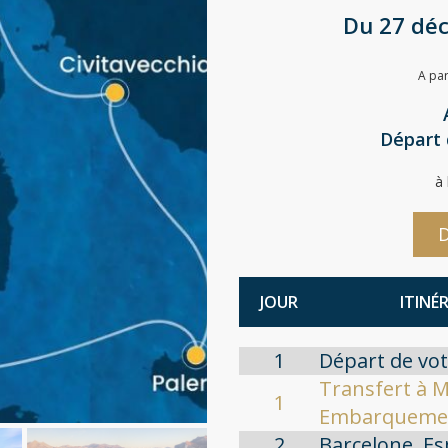
Du 27 déc
A par
Départ 
à
D
JOUR
ITINÉ
1
Départ de vot
Transfert à M
1
Embarqueme
2
Barcelone, E