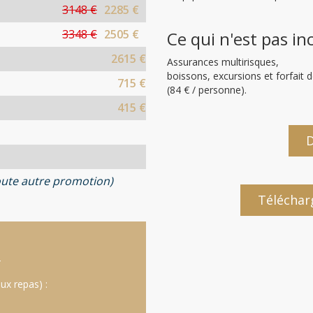
3148 €
2285 €
3348 €
2505 €
Ce qui n'est pas in
2615 €
Assurances multirisques,
boissons, excursions et forfait 
715 €
(84 € / personne).
415 €
D
ute autre promotion)
Téléchar
:
ux repas) :