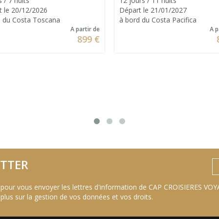
s / 7 nuits
12 jours / 11 nuits
t le 20/12/2026
Départ le 21/01/2027
d du Costa Toscana
à bord du Costa Pacifica
A partir de
A p
899 €
TTER
 pour vous envoyer les lettres d'information de CAP CROISIERES VOYA
 plus sur la gestion de vos données et vos droits
.