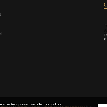
C
à
Im
8
il
Te
Em
ervices tiers pouvant installer des cookies
|
Promos
|
Nos RDV
|
Contact
|
Plan du site
|
Mentions légales
© 2018