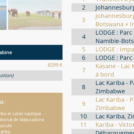
2
Johannesburg
Johannesburg
3
Botswana + I
LODGE : Parc 
4
Namibie-Bot
5
LODGE : Impal
cabine
6
LODGE : Parc
8299 €
Kasane - Lac K
7
à bord
otion)
Lac Kariba - 
8
Zimbabwe
Lac Kariba - 
es
:
9
Zimbabwe
riba et safari nautique
10
Lac Kariba, 
 National de Matusadona
11
Kariba - Victo
uscule
Kariba
Débarquement 