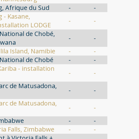
, Afrique du Sud
-
-
 - Kasane,
-
-
nstallation LODGE
National de Chobé,
-
-
swana
ila Island, Namibie
-
-
 National de Chobé
-
-
ariba - installation
-
-
Parc de Matusadona,
-
-
Parc de Matusadona,
-
-
Zimbabwe
-
-
ria Falls, Zimbabwe
-
-
à Victoria Falls +