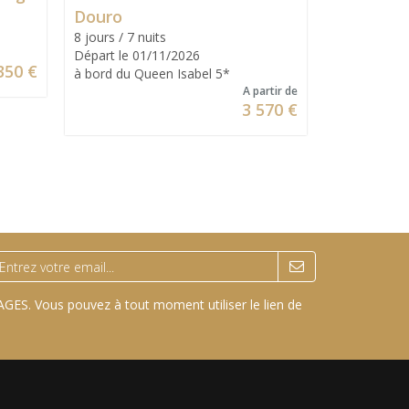
Douro
Douro
8 jours / 7 nuits
8 jours / 7 n
Départ le 01/11/2026
Départ le 1
350 €
à bord du Queen Isabel 5*
à bord du Q
A partir de
3 570 €
GES. Vous pouvez à tout moment utiliser le lien de