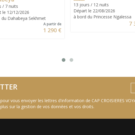
13 jours / 12 nuits
s / 7 nuits
Départ le 22/08/2026
t le 12/12/2026
à bord du Princesse Ngalessa
d du Dahabeya Sekhmet
7 
A partir de
1 290 €
TTER
 pour vous envoyer les lettres d'information de CAP CROISIERES VOYA
 plus sur la gestion de vos données et vos droits
.