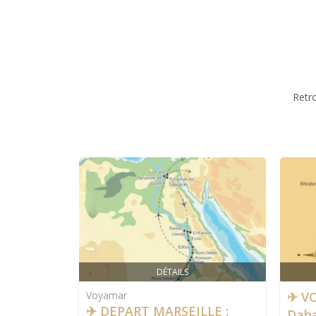
Retr
DÉTAILS
Voyamar
✈ VO
✈ DEPART MARSEILLE :
Dah