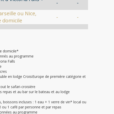
-
-
rseille ou Nice,
-
-
e domicile
e domicile*
ionnés au programme
oria Falls
e
ncres
ble en lodge CroisiEurope de première catégorie et
ut le safari-croisière
es repas et au bar sur le bateau et au lodge
s, boissons incluses : 1 eau + 1 verre de vin* local ou
é ou 1 café par personne et par repas
ntionnées au programme