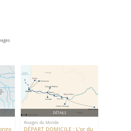
yages
DÉTAILS
Rivages du Monde
Rivages du
Congo
DÉPART DOMICILE : L'or du
DÉPART D