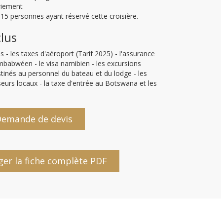
triement
5 personnes ayant réservé cette croisière.
clus
 - les taxes d'aéroport (Tarif 2025) - l'assurance
imbabwéen - le visa namibien - les excursions
stinés au personnel du bateau et du lodge - les
eurs locaux - la taxe d'entrée au Botswana et les
emande de devis
ger la fiche complète PDF