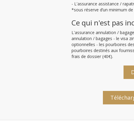
- L'assurance assistance / rapa
*sous réserve d’un minimum de 1
Ce qui n'est pas in
L'assurance annulation / bagages
annulation / bagages - le visa z
optionnelles - les pourboires de
pourboires destinés aux fourniss
frais de dossier (40€).
D
Téléchar