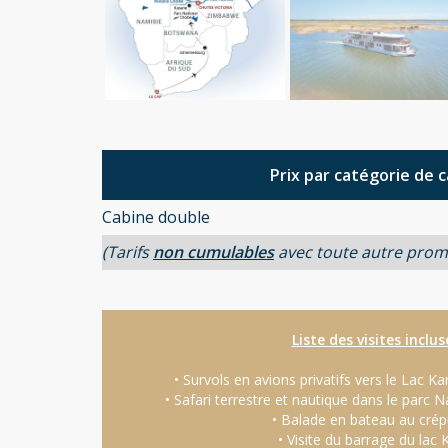
Prix par catégorie de 
Cabine double
(Tarifs
non cumulables
avec toute autre prom
Liste des visites inclus
• Survols en avions privatifs vers le Lac Ka
• Safari terrestre et nautique dans le parc
• Balade en bateau au crép
• Visite du barrage du lac 