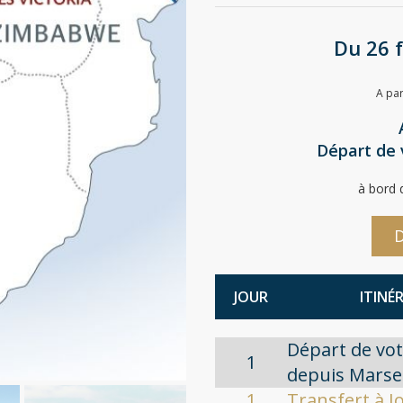
Du 26 
A par
Départ de v
à bord
D
JOUR
ITINÉ
Départ de vot
1
depuis Marsei
1
Transfert à 