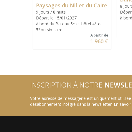
Paysages du Nil et du Caire
8 jour
9 jours / 8 nuits
Dépar
Départ le 15/01/2027
à bor
à bord du Bateau 5* et hôtel 4* et
5*ou similaire
A partir de
1 960 €
INSCRIPTION À NOTRE
NEWSLE
Votre adresse de messagerie est uniquement utilisée
désabonnement intégré dans la newsletter.
En savoir