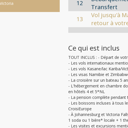
12
Victoria
Transfert
Vol jusqu'à Ma
13
retour à votr
Ce qui est inclus
TOUT INCLUS : - Départ de votr
- Les vols internationaux ment
- Les vols Kasane/lac Kariba/Vict
- Les visas Namibie et Zimbabw
- La croisière sur un bateau 5 a
- L'hébergement en chambre dou
en hôtels 4 et 5*NL
- La pension complète pendant to
- Les boissons incluses à tous l
CroisiEurope
- À Johannesburg et Victoria Fall
1 soda ou 1 bière* locale + 1 th
- Les visites et excursions me