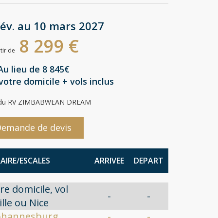
fév. au 10 mars 2027
8 299 €
tir de
Au lieu de 8 845€
otre domicile + vols inclus
 du RV ZIMBABWEAN DREAM
emande de devis
RAIRE/ESCALES
ARRIVEE
DEPART
re domicile, vol
-
-
lle ou Nice
Johannesburg
-
-