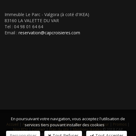
Immeuble Le Parc - Valgora (à coté d'IKEA)
83160 LA VALETTE DU VAR
Tel : 04 98 01 64 64
Email :
reservation@capcroisieres.com
En poursuivant votre navigation, vous acceptez l'utilisation de
Accueil
|
Au départ de votre domicile
|
Nos coups de cœur
|
Promos
|
services tiers pouvant installer des cookies
Nos RDV
|
Contact
|
Plan du site
|
Mentions légales
© 2018 CAP
CROISIERES VOYAGES -
Réalisation Bexter
Personnaliser
Tout Refuser
Tout Accepter