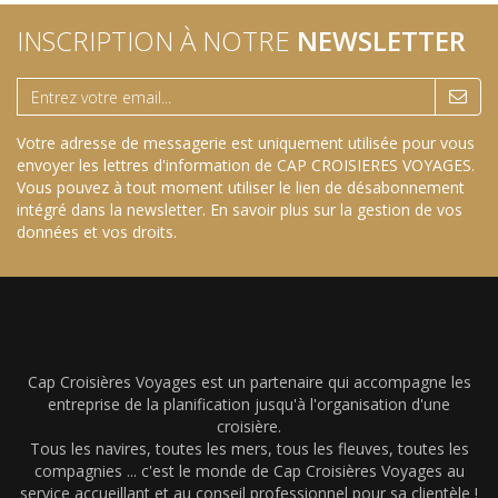
INSCRIPTION À NOTRE
NEWSLETTER
Votre adresse de messagerie est uniquement utilisée pour vous
envoyer les lettres d'information de CAP CROISIERES VOYAGES.
Vous pouvez à tout moment utiliser le lien de désabonnement
intégré dans la newsletter.
En savoir plus sur la gestion de vos
données et vos droits
.
Cap Croisières Voyages est un partenaire qui accompagne les
entreprise de la planification jusqu'à l'organisation d'une
croisière.
Tous les navires, toutes les mers, tous les fleuves, toutes les
compagnies ... c'est le monde de Cap Croisières Voyages au
service accueillant et au conseil professionnel pour sa clientèle !