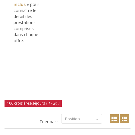
inclus
» pour
connaître le
détail des
prestations
comprises
dans chaque
offre.
106 croisières/séjours
( 1 - 24 )
Position
Trier par :