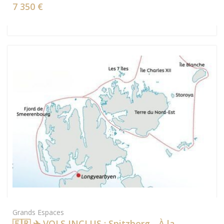
7 350 €
Grands Espaces
🇫🇷 ✈ VOLS INCLUS : Spitzberg - À la