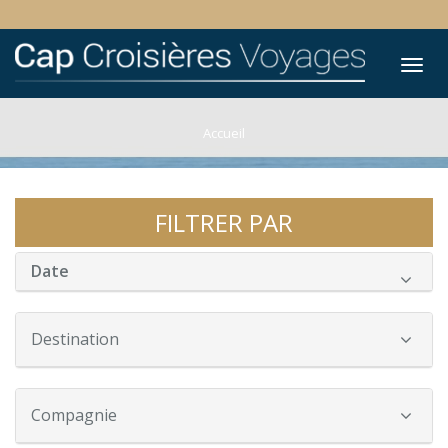
Tog
nav
Accueil
FILTRER PAR
Date
Destination
Compagnie