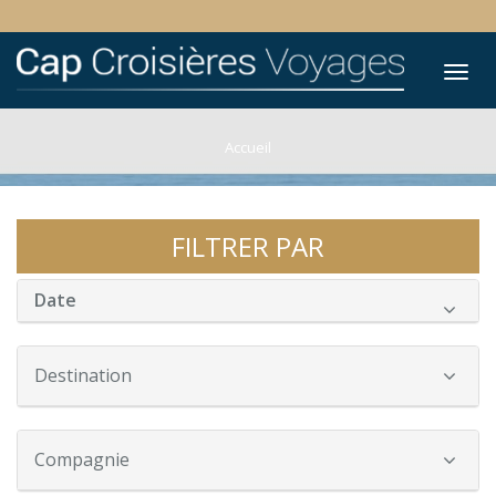
Tog
nav
Accueil
FILTRER PAR
Date
Destination
Compagnie