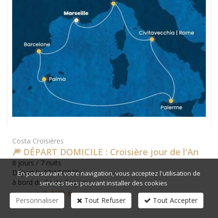
Costa Croisières
🎆 DÉPART DOMICILE : Croisière jour de l'An
8 jours / 7 nuits
Départ le 27/12/2026
En poursuivant votre navigation, vous acceptez l'utilisation de
à bord du Costa Toscana
services tiers pouvant installer des cookies
1 139 €
A partir de
Personnaliser
Tout Refuser
Tout Accepter