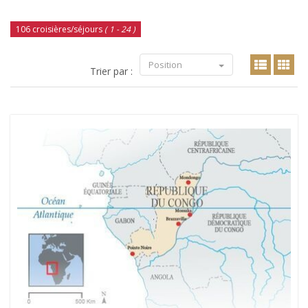
106 croisières/séjours
( 1 - 24 )
Position
Trier par :