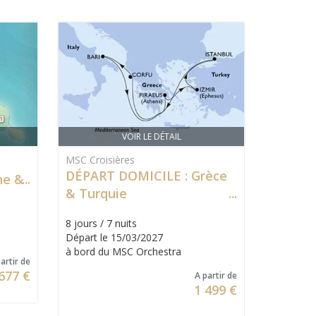
VOIR LE DÉTAIL
MSC Croisières
DÉPART DOMICILE : Grèce
ne &
& Turquie
8 jours / 7 nuits
Départ le 15/03/2027
à bord du MSC Orchestra
artir de
677 €
A partir de
1 499 €