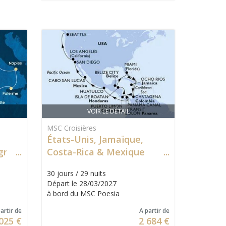
VOIR LE DÉTAIL
MSC Croisières
États-Unis, Jamaïque,
agne
Costa-Rica & Mexique
30 jours / 29 nuits
Départ le 28/03/2027
à bord du MSC Poesia
artir de
A partir de
025 €
2 684 €