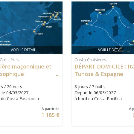
VOIR LE DÉTAIL
VOIR LE DÉTAIL
Croisières
Costa Croisières
sière maçonnique et
DÉPART DOMICILE : Ita
osophique :
Tunisie & Espagne
satlantique Caraïbes
s / 20 nuits
8 jours / 7 nuits
 le 04/03/2027
Départ le 06/03/2027
 du Costa Fascinosa
à bord du Costa Pacifica
A partir de
A p
1 185 €