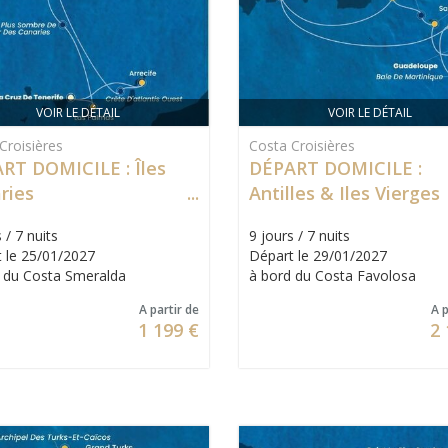
VOIR LE DÉTAIL
VOIR LE DÉTAIL
Croisières
Costa Croisières
RT DOMICILE : Îles
DÉPART DOMICILE :
ries
Antilles & Iles Vierges
 / 7 nuits
9 jours / 7 nuits
 le 25/01/2027
Départ le 29/01/2027
 du Costa Smeralda
à bord du Costa Favolosa
A partir de
A p
1 199 €
2 