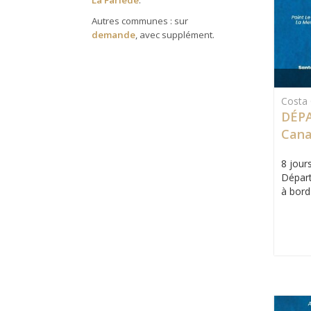
La Farlède
.
Autres communes : sur
demande
, avec supplément.
Costa 
DÉPA
Cana
8 jours
Départ
à bord