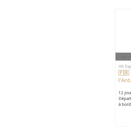
HX Exp
🇫🇷
l'Ant
Acco
12 jour
Départ
à bord