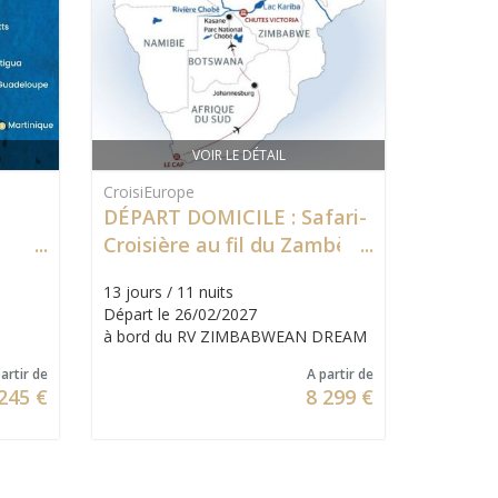
VOIR LE DÉTAIL
CroisiEurope
DÉPART DOMICILE : Safari-
Croisière au fil du Zambèze
13 jours / 11 nuits
Départ le 26/02/2027
à bord du RV ZIMBABWEAN DREAM
artir de
A partir de
245 €
8 299 €