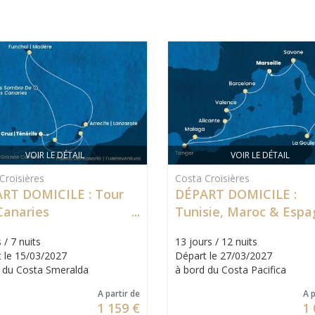
VOIR LE DÉTAIL
VOIR LE DÉTAIL
Croisières
Costa Croisières
RT DOMICILE : Tour
DÉPART DOMICILE :
Canaries
Tunisie, Maroc & Esp
 / 7 nuits
13 jours / 12 nuits
 le 15/03/2027
Départ le 27/03/2027
 du Costa Smeralda
à bord du Costa Pacifica
A partir de
A p
1 159 €
1 