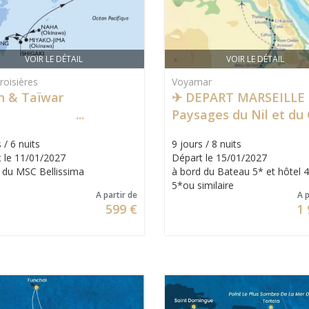
VOIR LE DÉTAIL
VOIR LE DÉTAIL
oisières
Voyamar
n & Taïwan
✈ DEPART MARSEILLE 
Paysages du Nil et du 
 / 6 nuits
9 jours / 8 nuits
 le 11/01/2027
Départ le 15/01/2027
 du MSC Bellissima
à bord du Bateau 5* et hôtel 4
5*ou similaire
A partir de
A p
599 €
1 