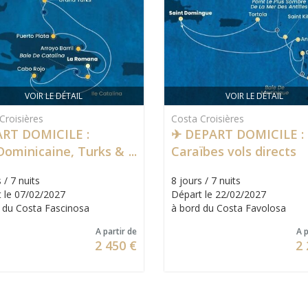
VOIR LE DÉTAIL
VOIR LE DÉTAIL
Croisières
Costa Croisières
RT DOMICILE :
✈ DEPART DOMICILE :
Dominicaine, Turks &
Caraïbes vols directs
os
Marseille inclus
 / 7 nuits
8 jours / 7 nuits
 le 07/02/2027
Départ le 22/02/2027
 du Costa Fascinosa
à bord du Costa Favolosa
A partir de
A p
2 450 €
2 