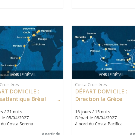
VOIR LE DÉTAIL
VOIR LE DÉTAIL
Croisières
Costa Croisières
RT DOMICILE :
DÉPART DOMICILE :
satlantique Brésil
Direction la Grèce
s / 21 nuits
16 jours / 15 nuits
 le 05/04/2027
Départ le 08/04/2027
 du Costa Serena
à bord du Costa Pacifica
A partir de
A p