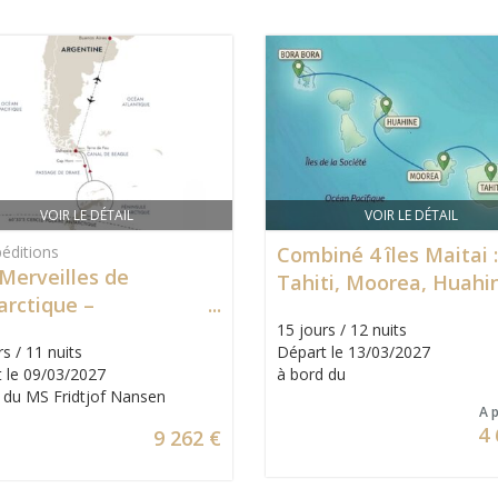
VOIR LE DÉTAIL
VOIR LE DÉTAIL
éditions
Combiné 4 îles Maitai :
 Merveilles de
Tahiti, Moorea, Huahi
arctique –
Bora Bora
mpagnateur français
15 jours / 12 nuits
s / 11 nuits
Départ le 13/03/2027
 le 09/03/2027
à bord du
 du MS Fridtjof Nansen
A p
4 
9 262 €