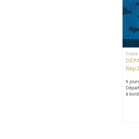
Costa 
DÉPA
Rép.
Caic
9 jours
Départ
à bord