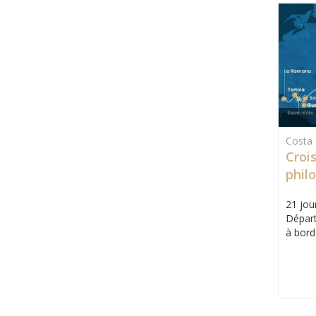
Costa 
Croi
phil
Tran
21 jour
Départ
à bord