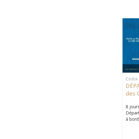
Costa 
DÉPA
des 
8 jours
Départ
à bord