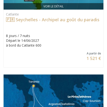
VOIR LE DÉTAIL
Catlante
🇫🇷 Seychelles - Archipel au goût du paradis
8 jours / 7 nuits
Départ le 14/06/2027
à bord du Catlante 600
A partir de
1 521 €