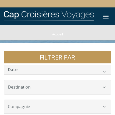
Tog
nav
Accueil
FILTRER PAR
Date
Destination
Compagnie