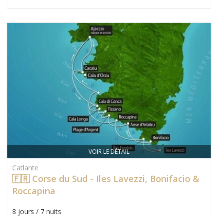
VOIR LE DÉTAIL
Catlante
🇫🇷 Corse du Sud - Iles Lavezzi, Bonifacio &
Roccapina
8 jours / 7 nuits