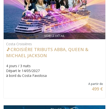
VOIR LE DÉTAIL
Costa Croisières
🎵CROISIÈRE TRIBUTS ABBA, QUEEN &
MICHAEL JACKSON
4 jours / 3 nuits
Départ le 14/05/2027
à bord du Costa Favolosa
A partir de
499 €