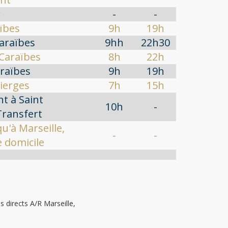
r
-
-
ïbes
9h
19h
araïbes
9hh
22h30
Caraïbes
8h
22h
araïbes
9h
19h
Vierges
7h
15h
 à Saint
10h
-
ransfert
qu'à Marseille,
-
-
e domicile
s directs A/R Marseille,