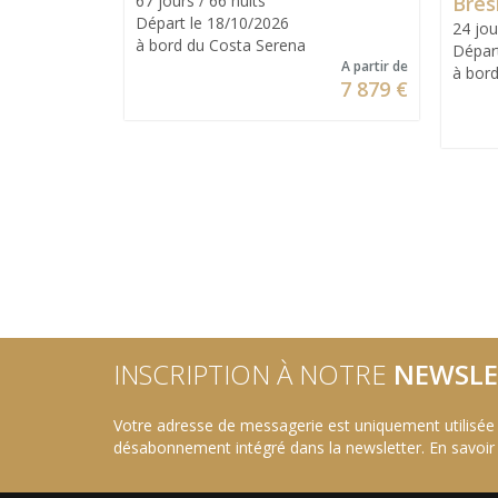
67 jours / 66 nuits
Brési
Départ le 18/10/2026
24 jou
à bord du Costa Serena
Dépar
A partir de
à bor
7 879 €
INSCRIPTION À NOTRE
NEWSLE
Votre adresse de messagerie est uniquement utilisée
désabonnement intégré dans la newsletter.
En savoir