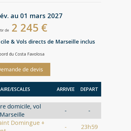
fév. au 01 mars 2027
2 245 €
tir de
ile & Vols directs de Marseille inclus
bord du Costa Favolosa
emande de devis
RAIRE/ESCALES
ARRIVEE
DEPART
re domicile, vol
-
-
 Marseille
Saint Domingue +
-
23h59
nt