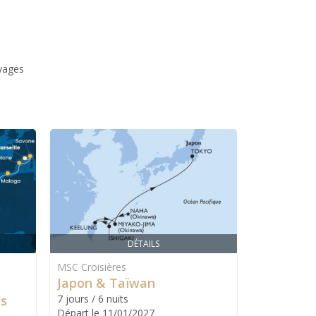
yages
DÉTAILS
MSC Croisières
Costa Croisi
Japon & Taïwan
DÉPART D
es
7 jours / 6 nuits
& Iles Vi
Départ le 11/01/2027