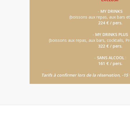
-
MY DRINKS
(boissons aux repas, aux bars et 
224 € / pers.
-
MY DRINKS PLUS
(boissons aux repas, aux bars, cocktails, P
322 € / pers.
-
SANS ALCOOL
:
161 € / pers.
Tarifs à confirmer lors de la réservation, -1