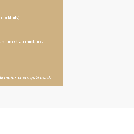
cocktails) :
remium et au minibar) :
5 % moins chers qu'à bord.