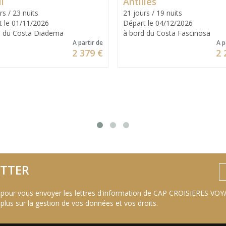
l
Antilles
rs / 23 nuits
21 jours / 19 nuits
t le 01/11/2026
Départ le 04/12/2026
d du Costa Diadema
à bord du Costa Fascinosa
A partir de
A p
2 379 €
2 
TTER
 pour vous envoyer les lettres d'information de CAP CROISIERES VOYA
 plus sur la gestion de vos données et vos droits
.