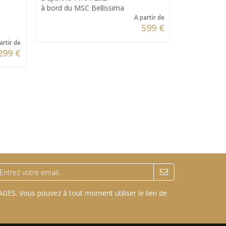
9 jours / 7 n
à bord du MSC Bellissima
Départ le 2
A partir de
à bord du C
599 €
artir de
299 €
GES. Vous pouvez à tout moment utiliser le lien de