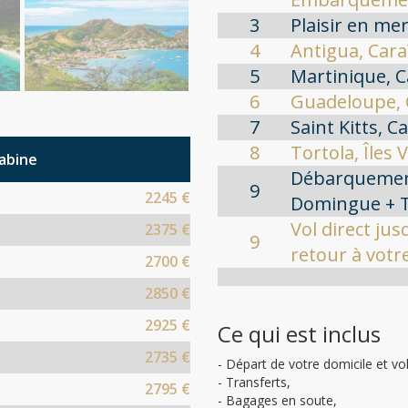
3
Plaisir en me
4
Antigua, Cara
5
Martinique, C
6
Guadeloupe, 
7
Saint Kitts, C
8
Tortola, Îles 
cabine
Débarquement
9
2245 €
Domingue + T
Vol direct jus
2375 €
9
retour à votr
2700 €
2850 €
2925 €
Ce qui est inclus
2735 €
- Départ de votre domicile et vol
- Transferts,
2795 €
- Bagages en soute,