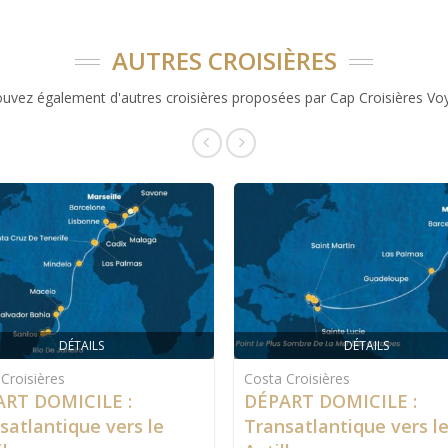
AUTRES CROISIÈRES
ouvez également d'autres croisières proposées par Cap Croisières Vo
DÉTAILS
DÉTAILS
Croisières
Costa Croisières
RT DOMICILE :
DÉPART DOMICILE :
satlantique vers le
Transatlantique vers l