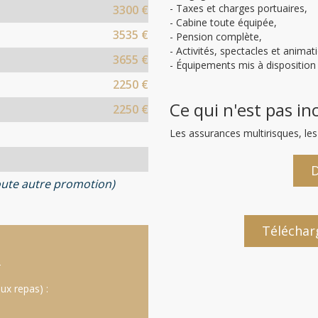
- Taxes et charges portuaires,
3300 €
- Cabine toute équipée,
3535 €
- Pension complète,
- Activités, spectacles et animat
3655 €
- Équipements mis à disposition 
2250 €
Ce qui n'est pas in
2250 €
Les assurances multirisques, les 
D
ute autre promotion)
Téléchar
:
ux repas) :