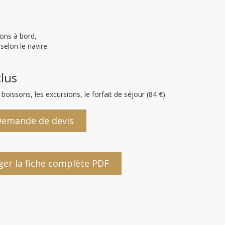
ions à bord,
selon le navire.
clus
boissons, les excursions, le forfait de séjour (84 €).
emande de devis
ger la fiche complète PDF