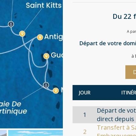
Du 22 
A par
Départ de votre domic
à 
D
JOUR
ITINÉ
Départ de vot
1
direct depuis
Transfert à 
2
Embarqueme