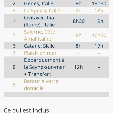
2
Gênes, Italie
9h
18h30
3
La Spezia, Italie
8h
18h
Civitavecchia
4
8h30
19h
(Rome), Italie
Salerne, Côte
5
8h
16h30
Amalfitaine
6
Catane, Sicile
8h
17h
7
Plaisir en mer
-
-
Débarquement à
8
la Seyne-sur-mer
12h
-
+ Transfert
Retour à votre
8
-
-
domicile
Ce qui est inclus