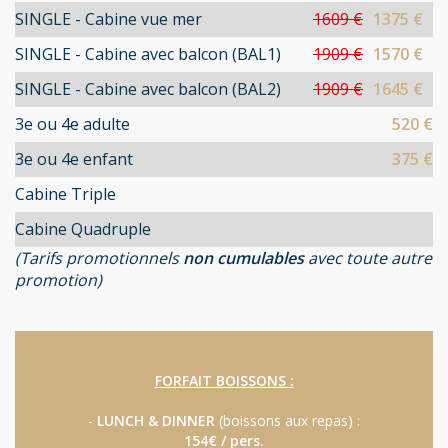
SINGLE - Cabine vue mer
1609 €
1375 €
SINGLE - Cabine avec balcon (BAL1)
1909 €
1570 €
SINGLE - Cabine avec balcon (BAL2)
1909 €
1645 €
3e ou 4e adulte
520 €
3e ou 4e enfant
375 €
Cabine Triple
Cabine Quadruple
(Tarifs promotionnels
non cumulables
avec toute autre
promotion)
FORFAIT BOISSONS :
-
LUNCH & DINNER
(boissons aux repas) :
154€ / pers.